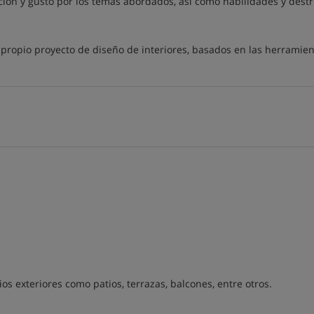
ción y gusto por los temas abordados, así como habilidades y dest
u propio proyecto de diseño de interiores, basados en las herramie
ios exteriores como patios, terrazas, balcones, entre otros.