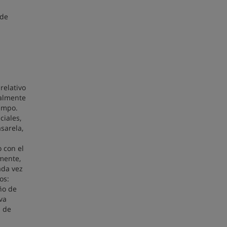
 de
relativo
ialmente
campo.
ciales,
sarela,
 con el
mente,
ada vez
os:
ño de
va
n de