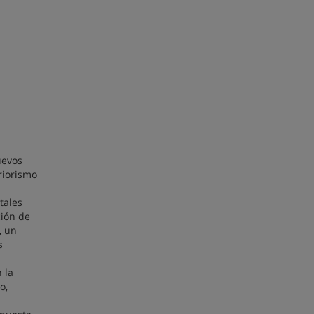
uevos
riorismo
tales
ción de
, un
s
 la
o,