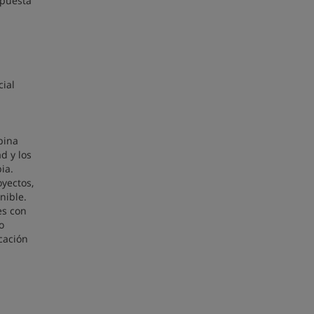
spuesta
cial
bina
d y los
ia.
oyectos,
nible.
es con
o
cación