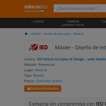
argentina
CURSOS
CARRERA
CA
(CARRERAS CORTAS)
Master
Diseño de Interiores
Madrid
Máster - Diseño de Int
Centro:
IED Istituto Europeo di Design - sede Madri
Método:
Presencial
Lugar:
Madrid
Tipo:
Master
Precio:
Consultar precio
Solicita información
Contacta sin compromiso con
IED 