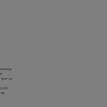
imientos
el
s que un
unción
 de