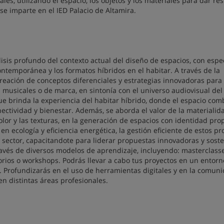
es, utilizando el espacio, los objetos y los materiales para dar re
e imparte en el IED Palacio de Altamira.
isis profundo del contexto actual del diseño de espacios, con espe
ntemporánea y los formatos híbridos en el habitar. A través de la
 creación de conceptos diferenciales y estrategias innovadoras para
 musicales o de marca, en sintonía con el universo audiovisual del
e brinda la experiencia del habitar híbrido, donde el espacio com
nectividad y bienestar. Además, se aborda el valor de la materialida
olor y las texturas, en la generación de espacios con identidad prop
 ecología y eficiencia energética, la gestión eficiente de estos pr
 sector, capacitandote para liderar propuestas innovadoras y soste
ravés de diversos modelos de aprendizaje, incluyendo: masterclass
orios o workshops. Podrás llevar a cabo tus proyectos en un entorn
or. Profundizarás en el uso de herramientas digitales y en la comuni
n distintas áreas profesionales.