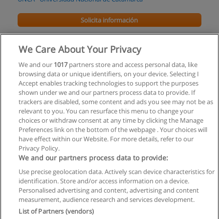
Solicita información
Curso -Taller de Actuación de Enfoque y Método
We Care About Your Privacy
Ficcionalista de Cristina Livigni. Dictado por ella
misma..
We and our
1017
partners store and access personal data, like
browsing data or unique identifiers, on your device. Selecting I
CAPET - Centro Argentino de Pedagogía Teatral Ficcionalista
Accept enables tracking technologies to support the purposes
shown under we and our partners process data to provide. If
Solicita información
trackers are disabled, some content and ads you see may not be as
relevant to you. You can resurface this menu to change your
choices or withdraw consent at any time by clicking the Manage
Preferences link on the bottom of the webpage . Your choices will
have effect within our Website. For more details, refer to our
Privacy Policy.
Reglas de uso
We and our partners process data to provide:
Privacidad de datos
Use precise geolocation data. Actively scan device characteristics for
identification. Store and/or access information on a device.
Contactar con Educaedu
Personalised advertising and content, advertising and content
measurement, audience research and services development.
List of Partners (vendors)
Copyright © Educaedu Business S.L. - CIF : B-95610580: -