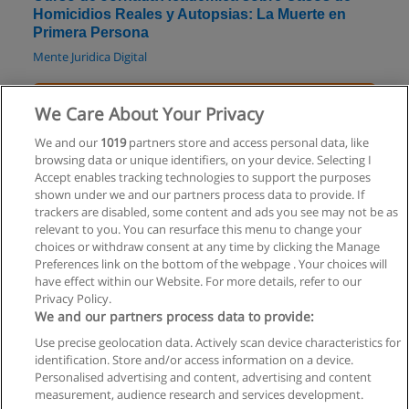
Homicidios Reales y Autopsias: La Muerte en
Primera Persona
Mente Juridica Digital
Solicita información
We Care About Your Privacy
Especialización en Derecho de Familia
We and our
1019
partners store and access personal data, like
browsing data or unique identifiers, on your device. Selecting I
CAPACITACIONES FOTI
Accept enables tracking technologies to support the purposes
shown under we and our partners process data to provide. If
Solicita información
trackers are disabled, some content and ads you see may not be as
relevant to you. You can resurface this menu to change your
choices or withdraw consent at any time by clicking the Manage
Preferences link on the bottom of the webpage . Your choices will
have effect within our Website. For more details, refer to our
Privacy Policy.
Reglas de uso
We and our partners process data to provide:
Privacidad de datos
Use precise geolocation data. Actively scan device characteristics for
identification. Store and/or access information on a device.
Contactar con Educaedu
Personalised advertising and content, advertising and content
measurement, audience research and services development.