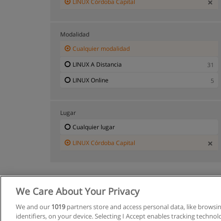
LINUX Córdoba Capital
Modalidad
Cualquier modalidad
LINUX A Distancia
31
LINUX Online
5
Lugar
Cualquier lugar
LINUX Córdoba Capital
We Care About Your Privacy
We and our
1019
partners store and access personal data, like browsi
identifiers, on your device. Selecting I Accept enables tracking techno