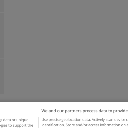
We and our partners process data to provide
Reglas de uso
Privacidad de datos
Contactar con Educaedu
Use precise geolocation data. Actively scan device c
ng data or unique
identification. Store and/or access information on 
logies to support the