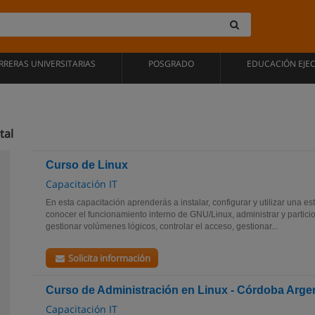
RRERAS UNIVERSITARIAS
POSGRADO
EDUCACIÓN EJE
tal
Curso de Linux
Capacitación IT
En esta capacitación aprenderás a instalar, configurar y utilizar una 
conocer el funcionamiento interno de GNU/Linux, administrar y partici
gestionar volúmenes lógicos, controlar el acceso, gestionar...
Solicita información
Curso de Administración en Linux - Córdoba Arge
Capacitación IT