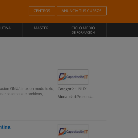
CENTROS
ANUNCIÁ TUS CURSOS
CUTIVA
MASTER
CICLO MEDIO
DE FORMACIÓN
Categoría:
estación GNU/Linux en modo texto;
LINUX
onar sistemas de archivos,
Modalidad:
Presencial
ntina