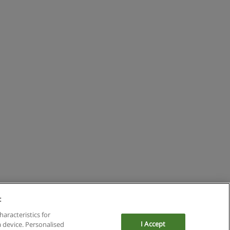
:
haracteristics for
I Accept
a device. Personalised