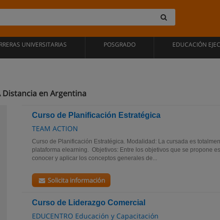
RRERAS UNIVERSITARIAS
POSGRADO
EDUCACIÓN EJE
 Distancia en Argentina
Curso de Planificación Estratégica
TEAM ACTION
Curso de Planificación Estratégica. Modalidad: La cursada es totalment
plataforma elearning. Objetivos: Entre los objetivos que se propone
conocer y aplicar los conceptos generales de...
Solicita información
Curso de Liderazgo Comercial
EDUCENTRO Educación y Capacitación