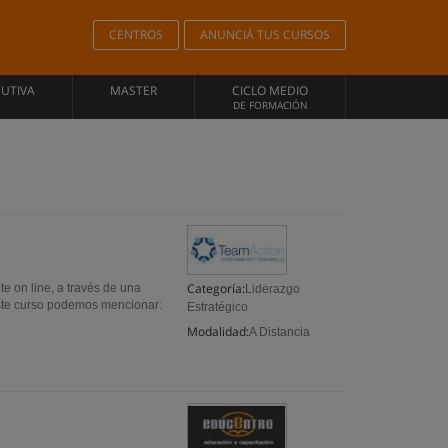
CENTROS
ANUNCIÁ TUS CURSOS
CUTIVA
MASTER
CICLO MEDIO
DE FORMACIÓN
Categoría:
e on line, a través de una
Liderazgo
 este curso podemos mencionar:
Estratégico
Modalidad:
A Distancia