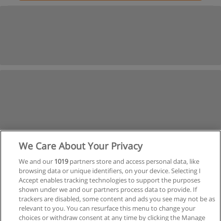
We Care About Your Privacy
We and our
1019
partners store and access personal data, like
browsing data or unique identifiers, on your device. Selecting I
Accept enables tracking technologies to support the purposes
shown under we and our partners process data to provide. If
trackers are disabled, some content and ads you see may not be as
relevant to you. You can resurface this menu to change your
Siguiente
choices or withdraw consent at any time by clicking the Manage