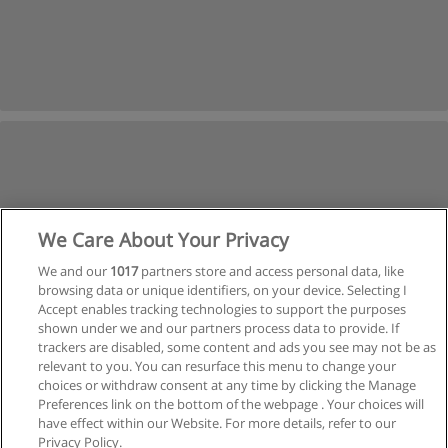
We Care About Your Privacy
We and our
1017
partners store and access personal data, like
browsing data or unique identifiers, on your device. Selecting I
Accept enables tracking technologies to support the purposes
shown under we and our partners process data to provide. If
trackers are disabled, some content and ads you see may not be as
relevant to you. You can resurface this menu to change your
choices or withdraw consent at any time by clicking the Manage
Preferences link on the bottom of the webpage . Your choices will
have effect within our Website. For more details, refer to our
Privacy Policy.