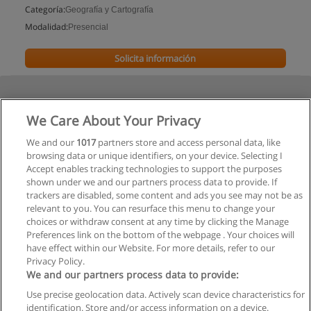
Categoría:
Geografía y Cartografía
Modalidad:
Presencial
Solicita información
We Care About Your Privacy
We and our
1017
partners store and access personal data, like
browsing data or unique identifiers, on your device. Selecting I
Accept enables tracking technologies to support the purposes
shown under we and our partners process data to provide. If
trackers are disabled, some content and ads you see may not be as
relevant to you. You can resurface this menu to change your
choices or withdraw consent at any time by clicking the Manage
Preferences link on the bottom of the webpage . Your choices will
have effect within our Website. For more details, refer to our
Privacy Policy.
We and our partners process data to provide:
Use precise geolocation data. Actively scan device characteristics for
Reglas de uso
identification. Store and/or access information on a device.