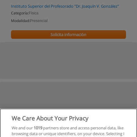
Instituto Superior del Profesorado "Dr. Joaquín V. González"
Categoría:
Física
Modalidad:
Presencial
Solicita información
We Care About Your Privacy
We and our
1019
partners store and access personal data, like
browsing data or unique identifiers, on your device. Selecting I