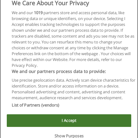
We Care About Your Privacy
We and our
1019
partners store and access personal data, like
browsing data or unique identifiers, on your device. Selecting I
Accept enables tracking technologies to support the purposes
shown under we and our partners process data to provide. If
trackers are disabled, some content and ads you see may not be as
relevant to you. You can resurface this menu to change your
choices or withdraw consent at any time by clicking the Manage
Preferences link on the bottom of the webpage . Your choices will
have effect within our Website. For more details, refer to our
Privacy Policy.
We and our partners process data to provide:
Use precise geolocation data. Actively scan device characteristics for
Reglas de uso
identification. Store and/or access information on a device.
Personalised advertising and content, advertising and content
Privacidad de datos
measurement, audience research and services development.
List of Partners (vendors)
Contactar con Educaedu
I Accept
Copyright © Educaedu Business S.L. - CIF : B-95610580: -
www.educaedu.com.ar
Show Purposes