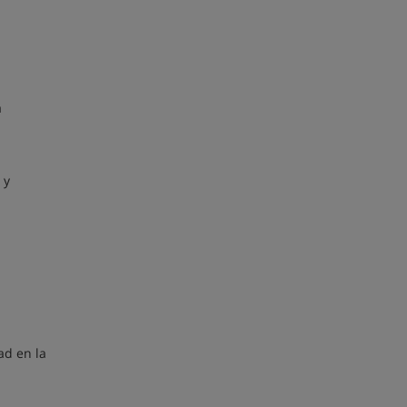
a
 y
ad en la