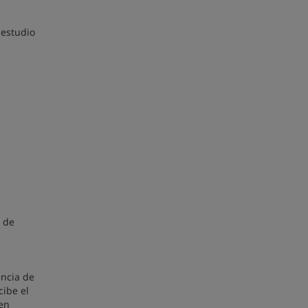
 estudio
s de
encia de
cibe el
 en