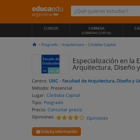
argentina
CURSOS
CARRERA
CA
(CARRERAS CORTAS)
Posgrado
Arquitectura
Córdoba Capital
Especialización en la 
Arquitectura, Diseño
Centro:
UNC - Facultad de Arquitectura, Diseño y 
Método:
Presencial
Lugar:
Córdoba Capital
Tipo:
Posgrado
Precio:
Consultar precio
Opiniones:
Opiniones
Solicita información