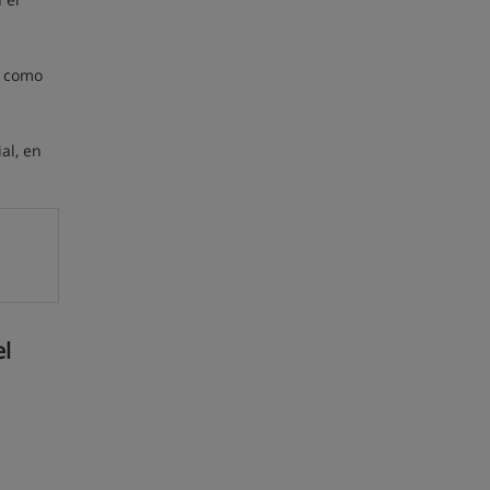
s como
al, en
el