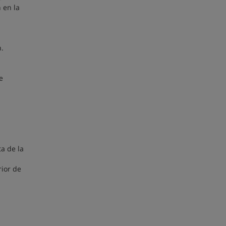
 en la
n.
e
a de la
rior de