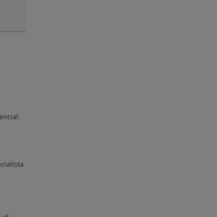
encial.
cialista
 el