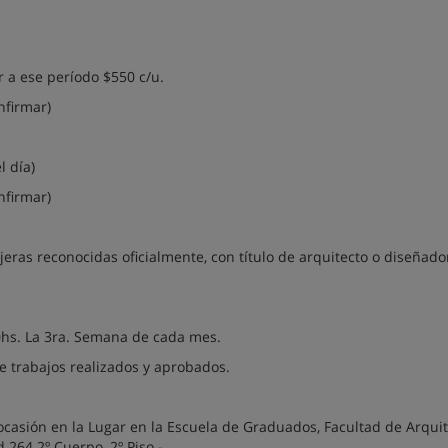
r a ese período $550 c/u.
nfirmar)
l día)
nfirmar)
eras reconocidas oficialmente, con título de arquitecto o diseñado
20hs. La 3ra. Semana de cada mes.
de trabajos realizados y aprobados.
ocasión en la Lugar en la Escuela de Graduados, Facultad de Arquit
 264 2º Cuerpo, 2º Piso -