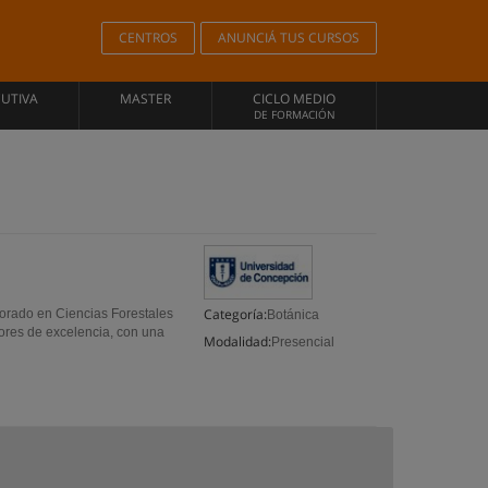
CENTROS
ANUNCIÁ TUS CURSOS
CUTIVA
MASTER
CICLO MEDIO
DE FORMACIÓN
Categoría:
orado en Ciencias Forestales
Botánica
adores de excelencia, con una
Modalidad:
Presencial