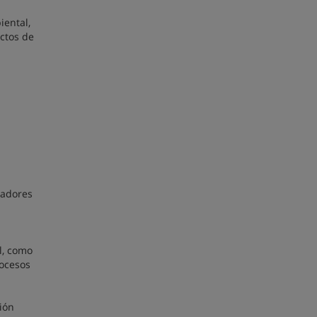
iental,
ectos de
gadores
l, como
rocesos
ión