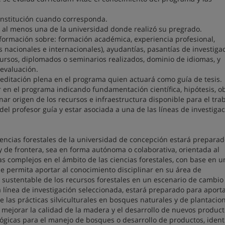
institución cuando corresponda.
al menos una de la universidad donde realizó su pregrado.
ormación sobre: formación académica, experiencia profesional,
s nacionales e internacionales), ayudantías, pasantías de investigac
cursos, diplomados o seminarios realizados, dominio de idiomas, y
 evaluación.
editación plena en el programa quien actuará como guía de tesis.
ar en el programa indicando fundamentación científica, hipótesis, ob
r origen de los recursos e infraestructura disponible para el tra
del profesor guía y estar asociada a una de las líneas de investigac
encias forestales de la universidad de concepción estará prepara
 y de frontera, sea en forma autónoma o colaborativa, orientada al
as complejos en el ámbito de las ciencias forestales, con base en u
e permita aportar al conocimiento disciplinar en su área de
n sustentable de los recursos forestales en un escenario de cambio 
a línea de investigación seleccionada, estará preparado para aporta
las prácticas silviculturales en bosques naturales y de plantacion
a mejorar la calidad de la madera y el desarrollo de nuevos produc
ógicas para el manejo de bosques o desarrollo de productos, identi