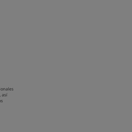
ionales
 así
os