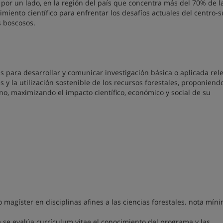
, por un lado, en la región del país que concentra más del 70% de l
cimiento científico para enfrentar los desafíos actuales del centro-s
s boscosos.
para desarrollar y comunicar investigación básica o aplicada rel
s y la utilización sostenible de los recursos forestales, proponiend
o, maximizando el impacto científico, económico y social de su
 magíster en disciplinas afines a las ciencias forestales. nota míni
se evalúa currículum vitae el conocimiento del programa y las