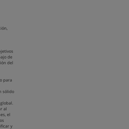
ión,
jetivos
bajo de
ión del
do para
n sólido
global.
r al
es, el
tos
ficar y