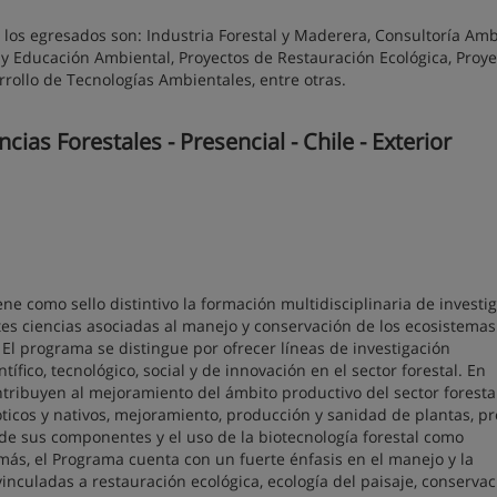
s egresados son: Industria Forestal y Maderera, Consultoría Amb
n y Educación Ambiental, Proyectos de Restauración Ecológica, Proy
rollo de Tecnologías Ambientales, entre otras.
as Forestales - Presencial - Chile - Exterior
ne como sello distintivo la formación multidisciplinaria de investi
tes ciencias asociadas al manejo y conservación de los ecosistemas
. El programa se distingue por ofrecer líneas de investigación
ífico, tecnológico, social y de innovación en el sector forestal. En
ntribuyen al mejoramiento del ámbito productivo del sector foresta
óticos y nativos, mejoramiento, producción y sanidad de plantas, p
de sus componentes y el uso de la biotecnología forestal como
más, el Programa cuenta con un fuerte énfasis en el manejo y la
vinculadas a restauración ecológica, ecología del paisaje, conservac