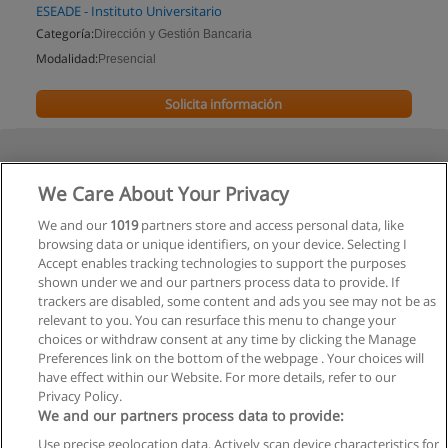
ESEADE - Instituto Universitario
Categoría:
Dirección y Gestión Bancaria
Modalidad:
Presencial
Solicita información
We Care About Your Privacy
We and our
1019
partners store and access personal data, like
browsing data or unique identifiers, on your device. Selecting I
Accept enables tracking technologies to support the purposes
shown under we and our partners process data to provide. If
trackers are disabled, some content and ads you see may not be as
relevant to you. You can resurface this menu to change your
choices or withdraw consent at any time by clicking the Manage
Preferences link on the bottom of the webpage . Your choices will
have effect within our Website. For more details, refer to our
Privacy Policy.
We and our partners process data to provide:
Use precise geolocation data. Actively scan device characteristics for