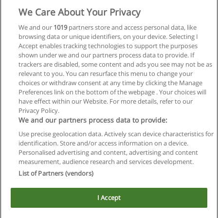
Solicita información
We Care About Your Privacy
Curso Estimulación Temprana
We and our
1019
partners store and access personal data, like
browsing data or unique identifiers, on your device. Selecting I
Psi Integral - Asociación Civil
Accept enables tracking technologies to support the purposes
shown under we and our partners process data to provide. If
Solicita información
trackers are disabled, some content and ads you see may not be as
relevant to you. You can resurface this menu to change your
choices or withdraw consent at any time by clicking the Manage
Preferences link on the bottom of the webpage . Your choices will
have effect within our Website. For more details, refer to our
Privacy Policy.
Reglas de uso
We and our partners process data to provide:
Privacidad de datos
Use precise geolocation data. Actively scan device characteristics for
identification. Store and/or access information on a device.
Contactar con Educaedu
Personalised advertising and content, advertising and content
measurement, audience research and services development.
List of Partners (vendors)
Copyright © Educaedu Business S.L. - CIF : B-95610580: -
www.educaedu.com.ar
I Accept