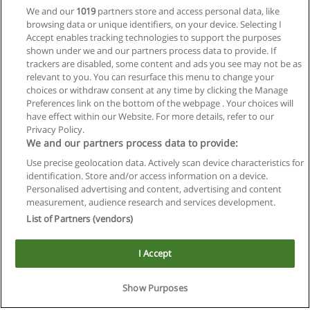
We and our
1019
partners store and access personal data, like
browsing data or unique identifiers, on your device. Selecting I
Accept enables tracking technologies to support the purposes
shown under we and our partners process data to provide. If
trackers are disabled, some content and ads you see may not be as
relevant to you. You can resurface this menu to change your
choices or withdraw consent at any time by clicking the Manage
Preferences link on the bottom of the webpage . Your choices will
have effect within our Website. For more details, refer to our
Privacy Policy.
We and our partners process data to provide:
Use precise geolocation data. Actively scan device characteristics for
Reglas de uso
identification. Store and/or access information on a device.
Personalised advertising and content, advertising and content
Privacidad de datos
measurement, audience research and services development.
List of Partners (vendors)
Contactar con Educaedu
I Accept
Copyright © Educaedu Business S.L. - CIF : B-95610580: -
www.educaedu.com.ar
Show Purposes