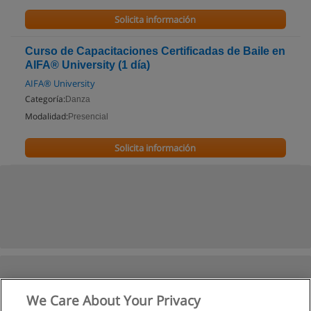
Solicita información
Curso de Capacitaciones Certificadas de Baile en
AIFA® University (1 día)
AIFA® University
Categoría:
Danza
Modalidad:
Presencial
Solicita información
We Care About Your Privacy