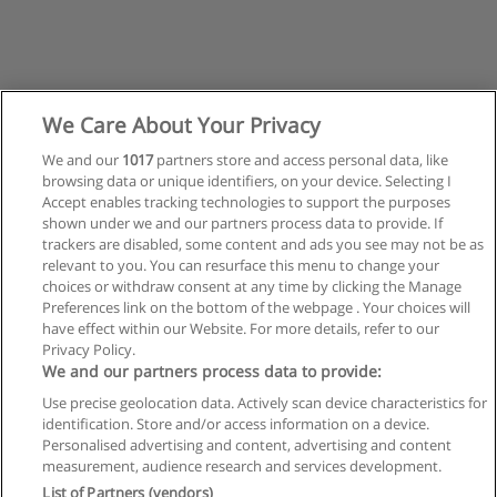
We Care About Your Privacy
We and our
1017
partners store and access personal data, like
browsing data or unique identifiers, on your device. Selecting I
Accept enables tracking technologies to support the purposes
shown under we and our partners process data to provide. If
trackers are disabled, some content and ads you see may not be as
relevant to you. You can resurface this menu to change your
choices or withdraw consent at any time by clicking the Manage
Preferences link on the bottom of the webpage . Your choices will
have effect within our Website. For more details, refer to our
Privacy Policy.
Reglas de uso
We and our partners process data to provide:
Privacidad de datos
Use precise geolocation data. Actively scan device characteristics for
identification. Store and/or access information on a device.
Contactar con Educaedu
Personalised advertising and content, advertising and content
measurement, audience research and services development.
List of Partners (vendors)
Copyright © Educaedu Business S.L. - CIF : B-95610580: -