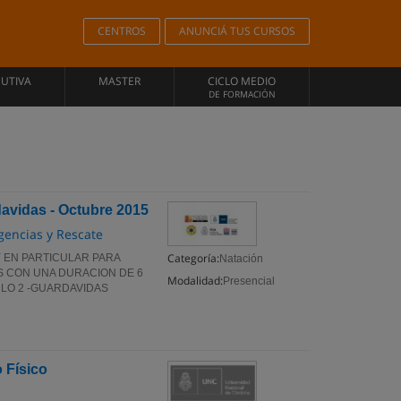
CENTROS
ANUNCIÁ TUS CURSOS
CUTIVA
MASTER
CICLO MEDIO
DE FORMACIÓN
davidas - Octubre 2015
gencias y Rescate
Categoría:
 EN PARTICULAR PARA
Natación
 CON UNA DURACION DE 6
Modalidad:
Presencial
ULO 2 -GUARDAVIDAS
 Físico