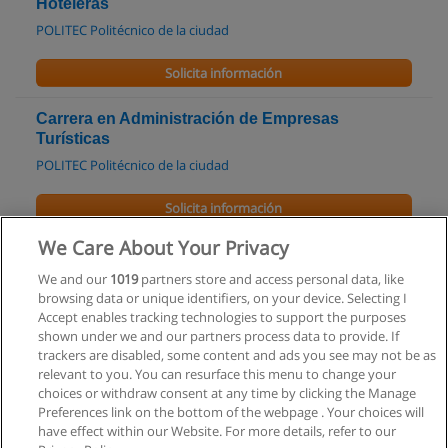
Hoteleras
POLITEC Politécnico de la ciudad
Solicita información
Carrera en Administración de Empresas
Turísticas
POLITEC Politécnico de la ciudad
Solicita información
We Care About Your Privacy
Curso de Dirección de Proyectos para el Éxito
Empresarial
We and our
1019
partners store and access personal data, like
browsing data or unique identifiers, on your device. Selecting I
TenStep Argentina
Accept enables tracking technologies to support the purposes
shown under we and our partners process data to provide. If
Solicita información
trackers are disabled, some content and ads you see may not be as
relevant to you. You can resurface this menu to change your
choices or withdraw consent at any time by clicking the Manage
Preferences link on the bottom of the webpage . Your choices will
have effect within our Website. For more details, refer to our