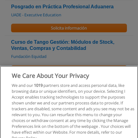
Posgrado en Práctica Profesional Aduanera
UADE - Executive Education
Solicita información
Curso de Tango Gestión: Módulos de Stock,
Ventas, Compras y Contabilidad
Fundación Equidad
Solicita información
We Care About Your Privacy
Taller de Redacción Corporativa
We and our
1019
partners store and access personal data, like
browsing data or unique identifiers, on your device. Selecting I
Escuela de Negocios AMIA
Accept enables tracking technologies to support the purposes
shown under we and our partners process data to provide. If
Solicita información
trackers are disabled, some content and ads you see may not be as
relevant to you. You can resurface this menu to change your
choices or withdraw consent at any time by clicking the Manage
Preferences link on the bottom of the webpage . Your choices will
have effect within our Website. For more details, refer to our