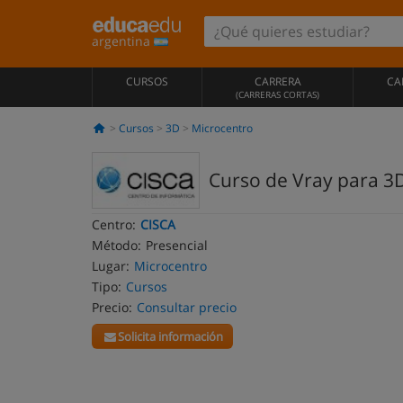
argentina
CURSOS
CARRERA
CA
(CARRERAS CORTAS)
Cursos
3D
Microcentro
Curso de Vray para 3
Centro:
CISCA
Método:
Presencial
Lugar:
Microcentro
Tipo:
Cursos
Precio:
Consultar precio
Solicita información