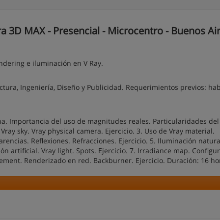
 3D MAX - Presencial - Microcentro - Buenos Ai
ndering e iluminación en V Ray.
ectura, Ingeniería, Diseño y Publicidad. Requerimientos previos: ha
na. Importancia del uso de magnitudes reales. Particularidades del
Vray sky. Vray physical camera. Ejercicio. 3. Uso de Vray material.
arencias. Reflexiones. Refracciones. Ejercicio. 5. Iluminación natura
n artificial. Vray light. Spots. Ejercicio. 7. Irradiance map. Configu
acement. Renderizado en red. Backburner. Ejercicio. Duración: 16 h