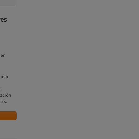
res
ber
 uso
l
ración
oras.