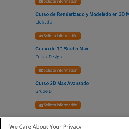
Solicita información
Curso de Renderizado y Modelado en 3D 
ClubEdu
Solicita información
Curso de 3D Studio Max
CursosDesign
Solicita información
Curso 3D Max Avanzado
Grupo D
Solicita información
We Care About Your Privacy