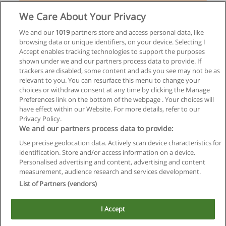
Solicita información
We Care About Your Privacy
Curso de Electrónica Básica
We and our
1019
partners store and access personal data, like
browsing data or unique identifiers, on your device. Selecting I
Electrocursos
Accept enables tracking technologies to support the purposes
shown under we and our partners process data to provide. If
Solicita información
trackers are disabled, some content and ads you see may not be as
relevant to you. You can resurface this menu to change your
choices or withdraw consent at any time by clicking the Manage
Preferences link on the bottom of the webpage . Your choices will
have effect within our Website. For more details, refer to our
Privacy Policy.
Reglas de uso
We and our partners process data to provide:
Privacidad de datos
Use precise geolocation data. Actively scan device characteristics for
identification. Store and/or access information on a device.
Contactar con Educaedu
Personalised advertising and content, advertising and content
measurement, audience research and services development.
List of Partners (vendors)
Copyright © Educaedu Business S.L. - CIF : B-95610580: -
www.educaedu.com.ar
I Accept
Este sitio utiliza cookies.