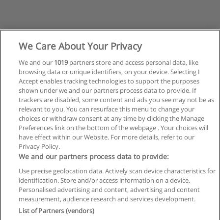
We Care About Your Privacy
We and our
1019
partners store and access personal data, like
browsing data or unique identifiers, on your device. Selecting I
Accept enables tracking technologies to support the purposes
shown under we and our partners process data to provide. If
trackers are disabled, some content and ads you see may not be as
relevant to you. You can resurface this menu to change your
choices or withdraw consent at any time by clicking the Manage
Preferences link on the bottom of the webpage . Your choices will
have effect within our Website. For more details, refer to our
Privacy Policy.
Reglas de uso
We and our partners process data to provide:
Privacidad de datos
Use precise geolocation data. Actively scan device characteristics for
identification. Store and/or access information on a device.
Contactar con Educaedu
Personalised advertising and content, advertising and content
measurement, audience research and services development.
List of Partners (vendors)
Copyright © Educaedu Business S.L. - CIF : B-95610580: -
www.educaedu.com.ar