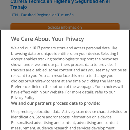
Carrera Técnica en Higiene y Seguridad en el
Trabajo
UTN - Facultad Regional de Tucumán
Solicita información
We Care About Your Privacy
Especialización en Higiene y Seguridad en el
Trabajo
We and our
1017
partners store and access personal data, like
browsing data or unique identifiers, on your device. Selecting I
UTN - Facultad Regional Córdoba
Accept enables tracking technologies to support the purposes
shown under we and our partners process data to provide. If
Solicita información
trackers are disabled, some content and ads you see may not be as
relevant to you. You can resurface this menu to change your
choices or withdraw consent at any time by clicking the Manage
Preferences link on the bottom of the webpage . Your choices will
have effect within our Website. For more details, refer to our
Privacy Policy.
Reglas de uso
We and our partners process data to provide:
Privacidad de datos
Use precise geolocation data. Actively scan device characteristics for
identification. Store and/or access information on a device.
Contactar con Educaedu
Personalised advertising and content, advertising and content
measurement, audience research and services development.