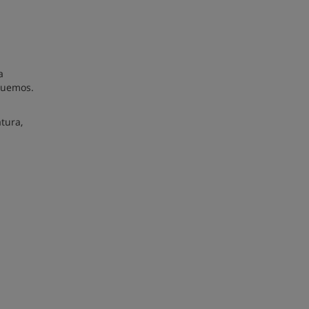
a
iquemos.
tura,