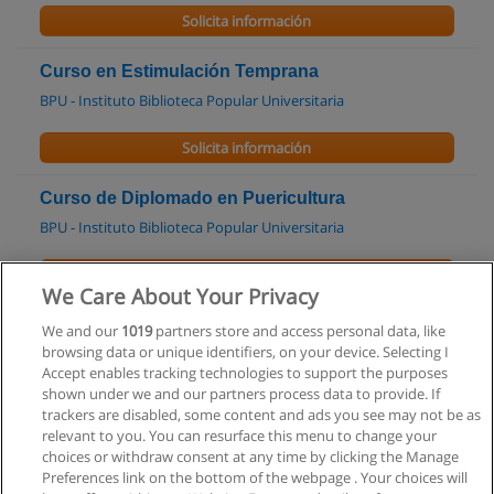
Solicita información
Curso en Estimulación Temprana
BPU - Instituto Biblioteca Popular Universitaria
Solicita información
Curso de Diplomado en Puericultura
BPU - Instituto Biblioteca Popular Universitaria
Solicita información
We Care About Your Privacy
Curso - Intervenciones Asistidas con Perros
We and our
1019
partners store and access personal data, like
browsing data or unique identifiers, on your device. Selecting I
Asociación Argentina de Terapia Asistida con Perros
Accept enables tracking technologies to support the purposes
shown under we and our partners process data to provide. If
Solicita información
trackers are disabled, some content and ads you see may not be as
relevant to you. You can resurface this menu to change your
choices or withdraw consent at any time by clicking the Manage
Preferences link on the bottom of the webpage . Your choices will