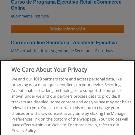
Curso de Programa Ejecutivo Retail eCommerce
Online
eCommerce Institute
Solicita información
Carrera on-line Secretaria - Asistente Ejecutiva
IASE virtual - Instituto Argentino de Secretarias Ejecutivas
Solicita información
We Care About Your Privacy
Carrera on-line Asistente Administrativa
We and our
1019
partners store and access personal data, like
browsing data or unique identifiers, on your device. Selecting I
IASE virtual - Instituto Argentino de Secretarias Ejecutivas
Accept enables tracking technologies to support the purposes
shown under we and our partners process data to provide. If
Solicita información
trackers are disabled, some content and ads you see may not be as
relevant to you. You can resurface this menu to change your
choices or withdraw consent at any time by clicking the Manage
Preferences link on the bottom of the webpage . Your choices will
have effect within our Website. For more details, refer to our
Privacy Policy.
Reglas de uso