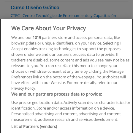
Curso Diseño Gráfico
CTEC - Centro Tecnológico de Entrenamiento y Capacitación
We Care About Your Privacy
Solicita información
We and our
1019
partners store and access personal data, like
Curso de Serigrafía con Materiales Gratis
browsing data or unique identifiers, on your device. Selecting I
Accept enables tracking technologies to support the purposes
Edinterweb
shown under we and our partners process data to provide. If
trackers are disabled, some content and ads you see may not be as
Solicita información
relevant to you. You can resurface this menu to change your
choices or withdraw consent at any time by clicking the Manage
Preferences link on the bottom of the webpage . Your choices will
have effect within our Website. For more details, refer to our
Privacy Policy.
Reglas de uso
We and our partners process data to provide:
Privacidad de datos
Use precise geolocation data. Actively scan device characteristics for
identification. Store and/or access information on a device.
Contactar con Educaedu
Personalised advertising and content, advertising and content
measurement, audience research and services development.
Copyright © Educaedu Business S.L. - CIF : B-95610580: -
List of Partners (vendors)
www.educaedu.com.ar