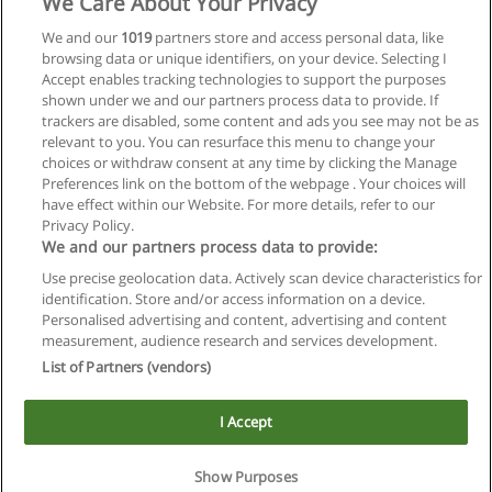
We Care About Your Privacy
Maestría en Educación Corporal
We and our
1019
partners store and access personal data, like
browsing data or unique identifiers, on your device. Selecting I
UNLP - Universidad Nacional de La Plata
Accept enables tracking technologies to support the purposes
shown under we and our partners process data to provide. If
Solicita información
trackers are disabled, some content and ads you see may not be as
relevant to you. You can resurface this menu to change your
choices or withdraw consent at any time by clicking the Manage
Preferences link on the bottom of the webpage . Your choices will
have effect within our Website. For more details, refer to our
Privacy Policy.
Reglas de uso
We and our partners process data to provide:
Privacidad de datos
Use precise geolocation data. Actively scan device characteristics for
identification. Store and/or access information on a device.
Contactar con Educaedu
Personalised advertising and content, advertising and content
measurement, audience research and services development.
List of Partners (vendors)
Copyright © Educaedu Business S.L. - CIF : B-95610580: -
www.educaedu.com.ar
I Accept
Show Purposes