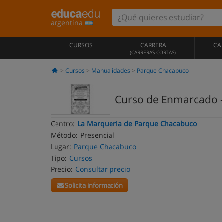
argentina
CURSOS
CARRERA
CA
(CARRERAS CORTAS)
Cursos
Manualidades
Parque Chacabuco
Curso de Enmarcado -
Centro:
La Marqueria de Parque Chacabuco
Método:
Presencial
Lugar:
Parque Chacabuco
Tipo:
Cursos
Precio:
Consultar precio
Solicita información