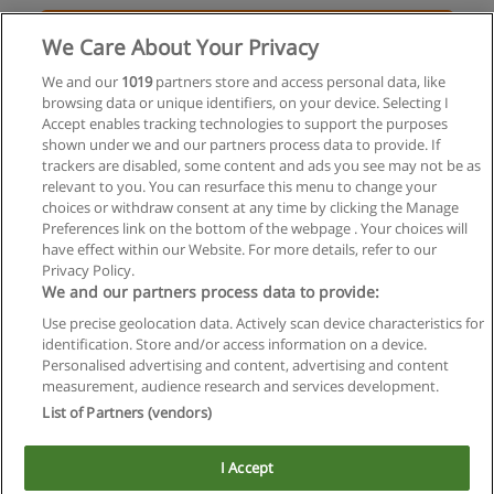
Solicita información
We Care About Your Privacy
Carrera en Abogacía
We and our
1019
partners store and access personal data, like
browsing data or unique identifiers, on your device. Selecting I
UM - Universidad Maimónides
Accept enables tracking technologies to support the purposes
shown under we and our partners process data to provide. If
Solicita información
trackers are disabled, some content and ads you see may not be as
relevant to you. You can resurface this menu to change your
choices or withdraw consent at any time by clicking the Manage
Preferences link on the bottom of the webpage . Your choices will
have effect within our Website. For more details, refer to our
Privacy Policy.
Reglas de uso
We and our partners process data to provide:
Privacidad de datos
Use precise geolocation data. Actively scan device characteristics for
identification. Store and/or access information on a device.
Contactar con Educaedu
Personalised advertising and content, advertising and content
measurement, audience research and services development.
List of Partners (vendors)
Copyright © Educaedu Business S.L. - CIF : B-95610580: -
www.educaedu.com.ar
I Accept