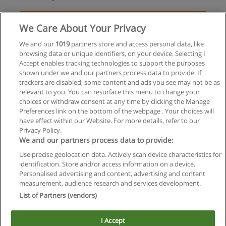
Solicita información
We Care About Your Privacy
Curso de Pilates - Trapecio Básico – Intermedio
We and our
1019
partners store and access personal data, like
browsing data or unique identifiers, on your device. Selecting I
Pilatesol Argentina
Accept enables tracking technologies to support the purposes
shown under we and our partners process data to provide. If
Solicita información
trackers are disabled, some content and ads you see may not be as
relevant to you. You can resurface this menu to change your
choices or withdraw consent at any time by clicking the Manage
Preferences link on the bottom of the webpage . Your choices will
have effect within our Website. For more details, refer to our
Privacy Policy.
Reglas de uso
We and our partners process data to provide:
Privacidad de datos
Use precise geolocation data. Actively scan device characteristics for
identification. Store and/or access information on a device.
Contactar con Educaedu
Personalised advertising and content, advertising and content
measurement, audience research and services development.
List of Partners (vendors)
Copyright © Educaedu Business S.L. - CIF : B-95610580: -
www.educaedu.com.ar
I Accept