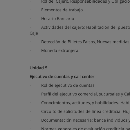
·
Rol del Cajero, Responsabilidades y Obligaci
·
Elementos de trabajo
·
Horario Bancario
·
Actividades del cajero; Habilitación del pues
Caja
·
Detección de Billetes Falsos, Nuevas medidas
·
Moneda extranjera.
Unidad 5
Ejecutivo de cuentas y call center
·
Rol de ejecutivo de cuentas
·
Perfil del ejecutivo comercial, sucursales y Ca
·
Conocimientos, actitudes, y habilidades. Habi
·
Circuito de solicitudes de línea crediticia. Fl
·
Documentación necesaria: banca individuos 
·
Normas generales de evaluación crediticia ban