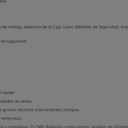
ones
to de trabajo, Apertura de la Caja, Lotes, Medidas de Seguridad, Ar
 de seguridad.
ll center
lidades de venta.
ujo grama; sectores intervinientes, tiempos.
y empresas.
ca individuos. El CMA, Relación cuota ingreso. Análisis de inform