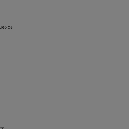
queo de
es;