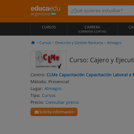
argentina
CURSOS
CARRERA
CA
(CARRERAS CORTAS)
Cursos
Dirección y Gestión Bancaria
Almagro
Curso: Cajero y Ejecu
Centro:
CLMe Capacitación Capacitación Laboral a
Método:
Presencial
Lugar:
Almagro
Tipo:
Cursos
Precio:
Consultar precio
Solicita información