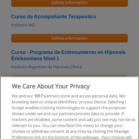
Solicita información
Curso de Acompañante Terapeutico
Instituto IACI
Solicita información
Curso - Programa de Entrenamiento en Hipnosis
Ericksoniana Nivel 1
Instituto Argentino de Hipnosis Clínica
Solicita información
We Care About Your Privacy
Curso Test de Bender
We and our
1017
partners store and access personal data, like
browsing data or unique identifiers, on your device. Selecting I
Escuela de Negocios AMIA
Accept enables tracking technologies to support the purposes
shown under we and our partners process data to provide. If
Solicita información
trackers are disabled, some content and ads you see may not be as
relevant to you. You can resurface this menu to change your
choices or withdraw consent at any time by clicking the Manage
Preferences link on the bottom of the webpage . Your choices will