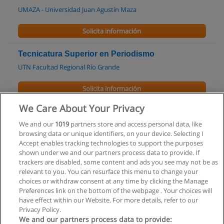
UMAZA - Universidad Juan Agustín Maza
Solicita información
Tecnicatura Superior en Periodismo
UTN Facultad Regional Río Grande
Solicita información
We Care About Your Privacy
Carrera de Analista en Comunicación de las
Organizaciones y Relaciones Públicas
We and our
1019
partners store and access personal data, like
browsing data or unique identifiers, on your device. Selecting I
ESBA - Grupo Educativo
Accept enables tracking technologies to support the purposes
shown under we and our partners process data to provide. If
Solicita información
trackers are disabled, some content and ads you see may not be as
relevant to you. You can resurface this menu to change your
choices or withdraw consent at any time by clicking the Manage
Preferences link on the bottom of the webpage . Your choices will
have effect within our Website. For more details, refer to our
Privacy Policy.
Reglas de uso
We and our partners process data to provide: