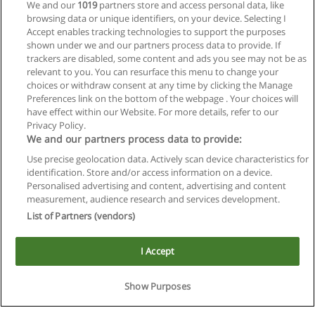
We and our
1019
partners store and access personal data, like
browsing data or unique identifiers, on your device. Selecting I
Accept enables tracking technologies to support the purposes
shown under we and our partners process data to provide. If
trackers are disabled, some content and ads you see may not be as
relevant to you. You can resurface this menu to change your
choices or withdraw consent at any time by clicking the Manage
Preferences link on the bottom of the webpage . Your choices will
have effect within our Website. For more details, refer to our
Privacy Policy.
We and our partners process data to provide:
Use precise geolocation data. Actively scan device characteristics for
Reglas de uso
identification. Store and/or access information on a device.
Personalised advertising and content, advertising and content
Privacidad de datos
measurement, audience research and services development.
List of Partners (vendors)
Contactar con Educaedu
I Accept
Copyright © Educaedu Business S.L. - CIF : B-95610580: -
www.educaedu.com.ar
Show Purposes