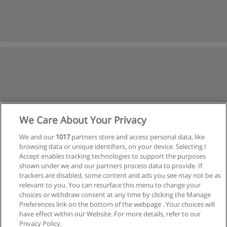
We Care About Your Privacy
1
2
Siguiente
We and our
1017
partners store and access personal data, like
browsing data or unique identifiers, on your device. Selecting I
Accept enables tracking technologies to support the purposes
Página
1
de
2
shown under we and our partners process data to provide. If
trackers are disabled, some content and ads you see may not be as
relevant to you. You can resurface this menu to change your
choices or withdraw consent at any time by clicking the Manage
Preferences link on the bottom of the webpage . Your choices will
have effect within our Website. For more details, refer to our
Privacy Policy.