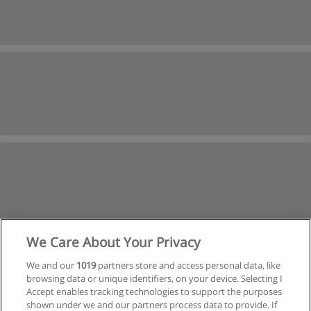
We Care About Your Privacy
1
2
Siguiente
We and our
1019
partners store and access personal data, like
browsing data or unique identifiers, on your device. Selecting I
Accept enables tracking technologies to support the purposes
Página
1
de
2
shown under we and our partners process data to provide. If