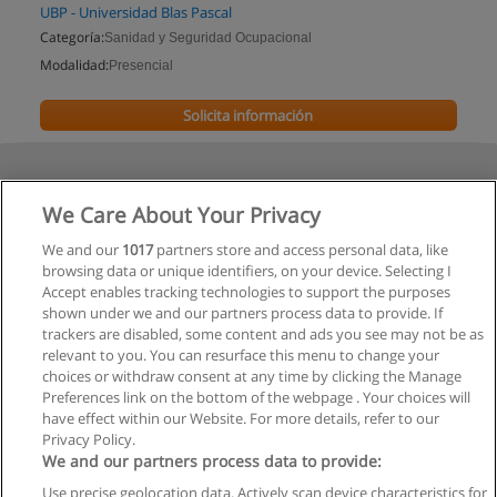
UBP - Universidad Blas Pascal
Categoría:
Sanidad y Seguridad Ocupacional
Modalidad:
Presencial
Solicita información
We Care About Your Privacy
We and our
1017
partners store and access personal data, like
browsing data or unique identifiers, on your device. Selecting I
Accept enables tracking technologies to support the purposes
shown under we and our partners process data to provide. If
trackers are disabled, some content and ads you see may not be as
relevant to you. You can resurface this menu to change your
choices or withdraw consent at any time by clicking the Manage
Preferences link on the bottom of the webpage . Your choices will
have effect within our Website. For more details, refer to our
Privacy Policy.
We and our partners process data to provide:
Use precise geolocation data. Actively scan device characteristics for