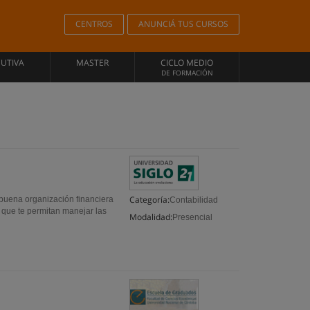
CENTROS
ANUNCIÁ TUS CURSOS
CUTIVA
MASTER
CICLO MEDIO
DE FORMACIÓN
Categoría:
buena organización financiera
Contabilidad
s que te permitan manejar las
Modalidad:
Presencial