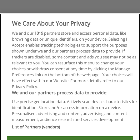
We Care About Your Privacy
We and our
1019
partners store and access personal data, like
browsing data or unique identifiers, on your device. Selecting I
Accept enables tracking technologies to support the purposes
shown under we and our partners process data to provide. If
trackers are disabled, some content and ads you see may not be as
relevant to you. You can resurface this menu to change your
choices or withdraw consent at any time by clicking the Manage
Preferences link on the bottom of the webpage . Your choices will
have effect within our Website. For more details, refer to our
Privacy Policy.
Reglas de uso
We and our partners process data to provide:
Privacidad de datos
Use precise geolocation data. Actively scan device characteristics for
identification. Store and/or access information on a device.
Contactar con Educaedu
Personalised advertising and content, advertising and content
measurement, audience research and services development.
List of Partners (vendors)
Copyright © Educaedu Business S.L. - CIF : B-95610580: -
www.educaedu.com.ar