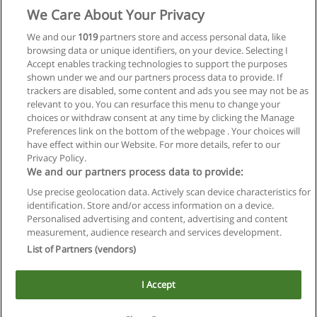
We Care About Your Privacy
We and our
1019
partners store and access personal data, like
browsing data or unique identifiers, on your device. Selecting I
Accept enables tracking technologies to support the purposes
shown under we and our partners process data to provide. If
trackers are disabled, some content and ads you see may not be as
relevant to you. You can resurface this menu to change your
choices or withdraw consent at any time by clicking the Manage
Preferences link on the bottom of the webpage . Your choices will
have effect within our Website. For more details, refer to our
Privacy Policy.
We and our partners process data to provide:
Use precise geolocation data. Actively scan device characteristics for
Reglas de uso
identification. Store and/or access information on a device.
Personalised advertising and content, advertising and content
Privacidad de datos
measurement, audience research and services development.
List of Partners (vendors)
Contactar con Educaedu
I Accept
Copyright © Educaedu Business S.L. - CIF : B-95610580: -
www.educaedu.com.ar