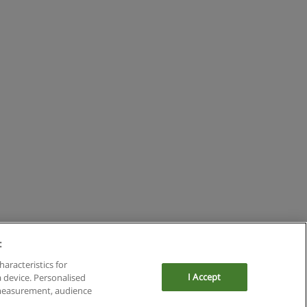
:
haracteristics for
I Accept
a device. Personalised
 measurement, audience