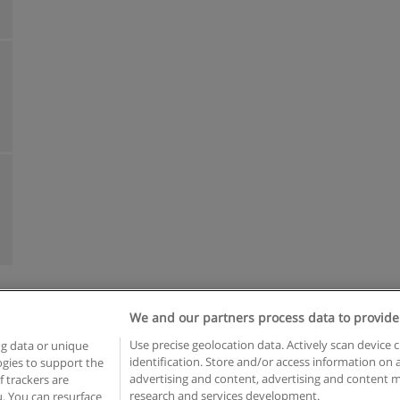
We and our partners process data to provide
Reglas de uso
Privacidad de datos
Contactar con Educaedu
Use precise geolocation data. Actively scan device c
ng data or unique
identification. Store and/or access information on 
logies to support the
Copyright © Educaedu Business S.L. - CIF : B-95610580: -
www.educaedu.com.ar
advertising and content, advertising and content
 trackers are
research and services development.
. You can resurface