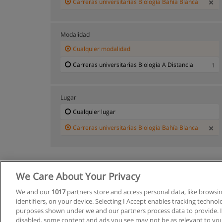
Carreras universitarias Biología Bahía Blanca
Modalidad
Cualquier modalidad
Carreras universitarias Biología A Distancia
1
Lugar
Cualquier lugar
Carreras universitarias Biología Bahía Blanca
We Care About Your Privacy
We and our
1017
partners store and access personal data, like browsi
identifiers, on your device. Selecting I Accept enables tracking techno
purposes shown under we and our partners process data to provide. If
disabled, some content and ads you see may not be as relevant to you