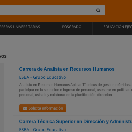
RRERAS UNIVERSITARIAS
POSGRADO
EDUCACIÓN EJE
vos
Carrera de Analista en Recursos Humanos
ESBA - Grupo Educativo
Analista en Recursos Humanos Aplicar Técnicas de gestion referidas 
participar en la seleccion e ingreso de personal, asesorar en políticas
personal, asisteir y colaborar en la planificación, direccion...
Solicita información
Carrera Técnica Superior en Dirección y Adminis
ESBA - Grupo Educativo