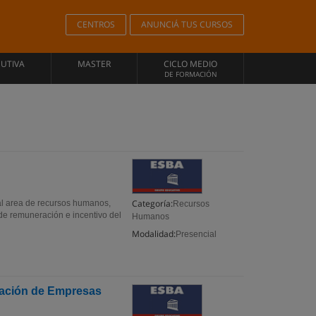
CENTROS
ANUNCIÁ TUS CURSOS
CUTIVA
MASTER
CICLO MEDIO
DE FORMACIÓN
Categoría:
al area de recursos humanos,
Recursos
 de remuneración e incentivo del
Humanos
Modalidad:
Presencial
tración de Empresas