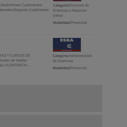
Categoría:
EstudioPrimer Cuatrimestre:-
Dirección de
MatematicoSegundo Cuatrimestre-
Empresas y Negocios
(otros)
Modalidad:
Presencial
Categoría:
RAS Y CURSOS DE
Administración
iales de Validez
de Empresas
) o A DISTANCIA....
Modalidad:
Presencial