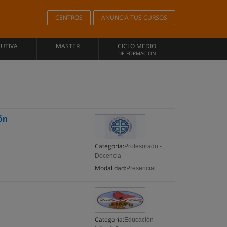
CENTROS
ANUNCIÁ TUS CURSOS
CUTIVA
MASTER
CICLO MEDIO
DE FORMACIÓN
ón
Categoría:
Profesorado -
Docencia
Modalidad:
Presencial
Categoría:
Educación