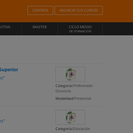
CENTROS
ANUNCIÁ TUS CURSOS
CUTIVA
MASTER
CICLO MEDIO
DE FORMACIÓN
Superior
ez"
Categoría:
Profesorado -
Docencia
Modalidad:
Presencial
ez"
Categoría:
Educación