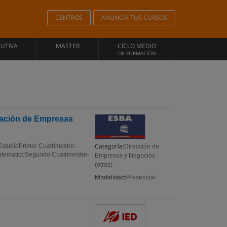
CENTROS
ANUNCIÁ TUS CURSOS
CUTIVA
MASTER
CICLO MEDIO
DE FORMACIÓN
tración de Empresas
Categoría:
EstudioPrimer Cuatrimestre:-
Dirección de
MatematicoSegundo Cuatrimestre-
Empresas y Negocios
(otros)
Modalidad:
Presencial