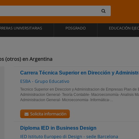
RRERAS UNIVERSITARIAS
POSGRADO
EDUCACIÓN EJE
s (otros) en Argentina
Carrera Técnica Superior en Dirección y Adminis
ESBA - Grupo Educativo
Tecnico Superior en Direccion y Administracion de Empresas Plan de 
Administracion General- Teoría Contable- Macroeconomía- Analisis 
Administracion General- Microeconomia- Informática-...
Solicita información
Diploma IED in Business Design
IED Istituto Europeo di Design - sede Barcelona