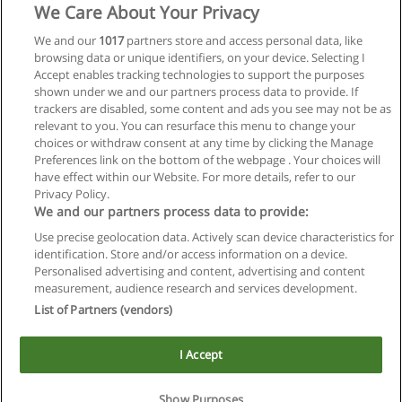
We Care About Your Privacy
Tecnicatura Superior en Diseño con Orientacion
en Diseño de Interiores
We and our
1017
partners store and access personal data, like
browsing data or unique identifiers, on your device. Selecting I
EAD - Escuela Argentina de Diseño
Accept enables tracking technologies to support the purposes
shown under we and our partners process data to provide. If
Solicita información
trackers are disabled, some content and ads you see may not be as
relevant to you. You can resurface this menu to change your
choices or withdraw consent at any time by clicking the Manage
Preferences link on the bottom of the webpage . Your choices will
have effect within our Website. For more details, refer to our
Privacy Policy.
Reglas de uso
We and our partners process data to provide:
Privacidad de datos
Use precise geolocation data. Actively scan device characteristics for
identification. Store and/or access information on a device.
Contactar con Educaedu
Personalised advertising and content, advertising and content
measurement, audience research and services development.
List of Partners (vendors)
Copyright © Educaedu Business S.L. - CIF : B-95610580: -
www.educaedu.com.ar
I Accept
Show Purposes