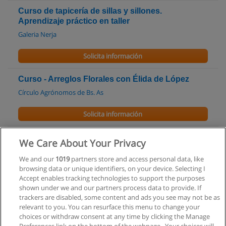
Curso de tapicería de sillas y sillones.
Aprendizaje práctico en taller
Galeria Nerja
Solicita información
Curso - Arreglos Florales con Élida de López
Círculo Agrónomos de Bs. As
Solicita información
Curso de Código de Planeamiento de la Ciudad
We Care About Your Privacy
de Buenos Aires
We and our
1019
partners store and access personal data, like
Centro de Estudios de Negocios de Arquitectura y
browsing data or unique identifiers, on your device. Selecting I
Construcción
Accept enables tracking technologies to support the purposes
shown under we and our partners process data to provide. If
Solicita información
trackers are disabled, some content and ads you see may not be as
relevant to you. You can resurface this menu to change your
choices or withdraw consent at any time by clicking the Manage